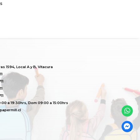
s
s 1594, Local A y B, Vitacura
11
11
11
11
:00 a 19:30hrs, Dom 09:00 a 15:00hrs
apermill.cl