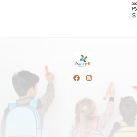
Sc
P
$