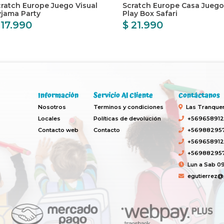
ratch Europe Juego Visual
Scratch Europe Casa Juego
yjama Party
Play Box Safari
 17.990
$ 21.990
Información
Servicio Al Cliente
Contáctanos
Nosotros
Terminos y condiciones
Las Tranquera
Locales
Políticas de devolución
+569658912
Contacto web
Contacto
+569882957
+569658912
+569882957
Lun a Sab 09
egutierrez@p