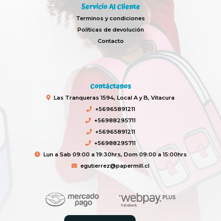
Servicio Al Cliente
Terminos y condiciones
Políticas de devolución
Contacto
Contáctanos
Las Tranqueras 1594, Local A y B, Vitacura
+56965891211
+56988295711
+56965891211
+56988295711
Lun a Sab 09:00 a 19:30hrs, Dom 09:00 a 15:00hrs
egutierrez@papermill.cl