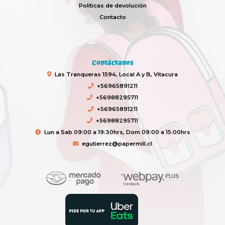
Políticas de devolución
Contacto
Contáctanos
Las Tranqueras 1594, Local A y B, Vitacura
+56965891211
+56988295711
+56965891211
+56988295711
Lun a Sab 09:00 a 19:30hrs, Dom 09:00 a 15:00hrs
egutierrez@papermill.cl