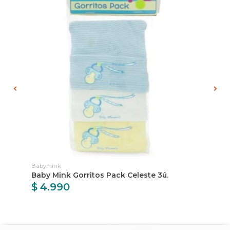
Babymink
Ba
es
Baby Mink Gorritos Pack Celeste 3ú.
Ba
$ 4.990
$