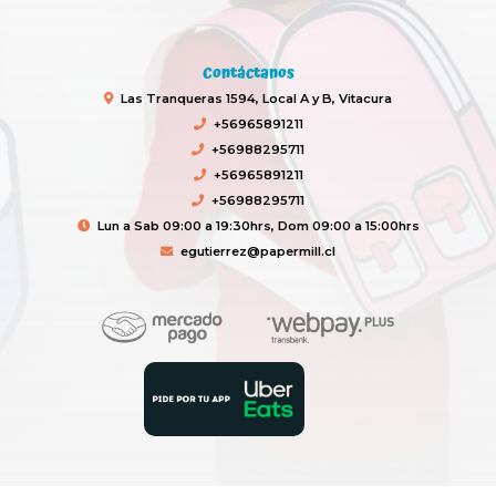
Contáctanos
Las Tranqueras 1594, Local A y B, Vitacura
+56965891211
+56988295711
+56965891211
+56988295711
Lun a Sab 09:00 a 19:30hrs, Dom 09:00 a 15:00hrs
egutierrez@papermill.cl
Paper Mill © 2026