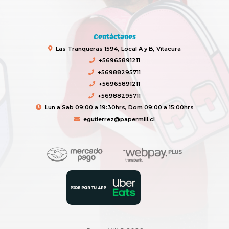
Contáctanos
Las Tranqueras 1594, Local A y B, Vitacura
+56965891211
+56988295711
+56965891211
+56988295711
Lun a Sab 09:00 a 19:30hrs, Dom 09:00 a 15:00hrs
egutierrez@papermill.cl