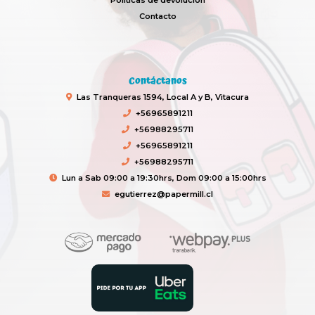
Políticas de devolución
Contacto
Contáctanos
Las Tranqueras 1594, Local A y B, Vitacura
+56965891211
+56988295711
+56965891211
+56988295711
Lun a Sab 09:00 a 19:30hrs, Dom 09:00 a 15:00hrs
egutierrez@papermill.cl