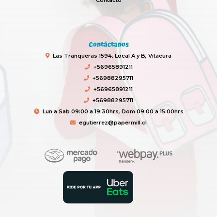
Contacto
Contáctanos
Las Tranqueras 1594, Local A y B, Vitacura
+56965891211
+56988295711
+56965891211
+56988295711
Lun a Sab 09:00 a 19:30hrs, Dom 09:00 a 15:00hrs
egutierrez@papermill.cl