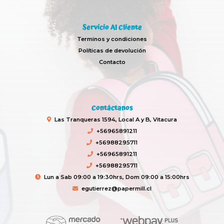
Servicio Al Cliente
Terminos y condiciones
Políticas de devolución
Contacto
Contáctanos
Las Tranqueras 1594, Local A y B, Vitacura
+56965891211
+56988295711
+56965891211
+56988295711
Lun a Sab 09:00 a 19:30hrs, Dom 09:00 a 15:00hrs
egutierrez@papermill.cl