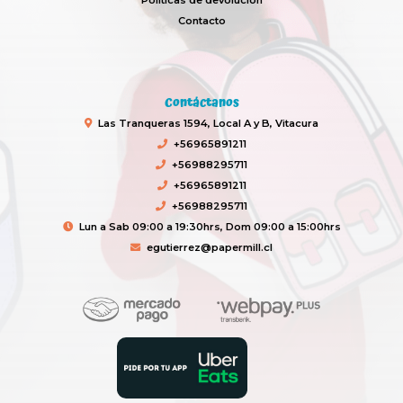
Contacto
Contáctanos
Las Tranqueras 1594, Local A y B, Vitacura
+56965891211
+56988295711
+56965891211
+56988295711
Lun a Sab 09:00 a 19:30hrs, Dom 09:00 a 15:00hrs
egutierrez@papermill.cl