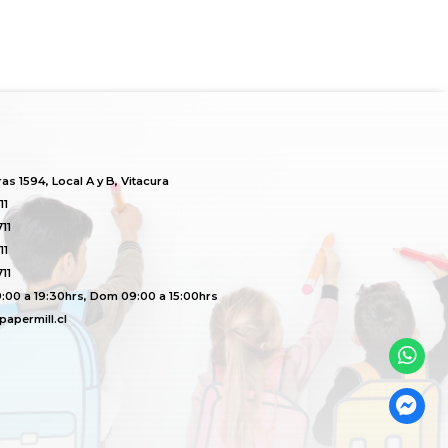
s 1594, Local A y B, Vitacura
11
11
11
11
:00 a 19:30hrs, Dom 09:00 a 15:00hrs
apermill.cl