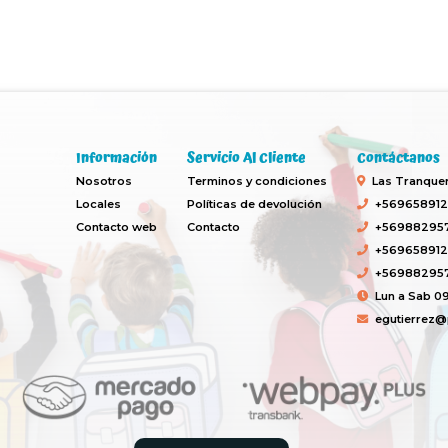
Información
Servicio Al Cliente
Contáctanos
Nosotros
Terminos y condiciones
Las Tranquera
Locales
Políticas de devolución
+569658912
Contacto web
Contacto
+569882957
+569658912
+569882957
Lun a Sab 09
egutierrez@p