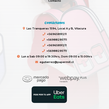
Contacto
Contáctanos
Las Tranqueras 1594, Local A y B, Vitacura
+56965891211
+56988295711
+56965891211
+56988295711
Lun a Sab 09:00 a 19:30hrs, Dom 09:00 a 15:00hrs
egutierrez@papermill.cl