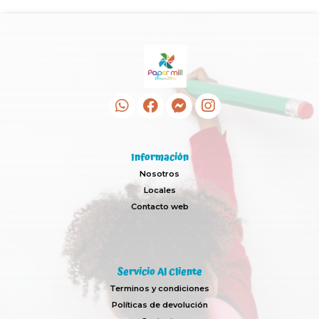
Información
Nosotros
Locales
Contacto web
Servicio Al Cliente
Terminos y condiciones
Políticas de devolución