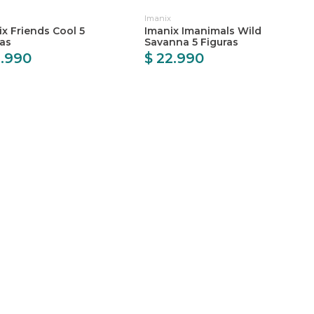
Imanix
x Friends Cool 5
Imanix Imanimals Wild
ras
Savanna 5 Figuras
4.990
$ 22.990