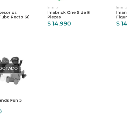
Imanix
Imanix
cesorios
Imabrick One Side 8
Imani
ubo Recto 6ú.
Piezas
Figu
$ 14.990
$ 1
GOTADO
ends Fun 5
0