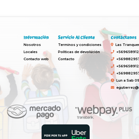
Información
Servicio Al Cliente
Contáctanos
Nosotros
Terminos y condiciones
Las Tranquera
Locales
Políticas de devolución
+569658912
Contacto web
Contacto
+569882957
+569658912
+569882957
Lun a Sab 09
egutierrez@p