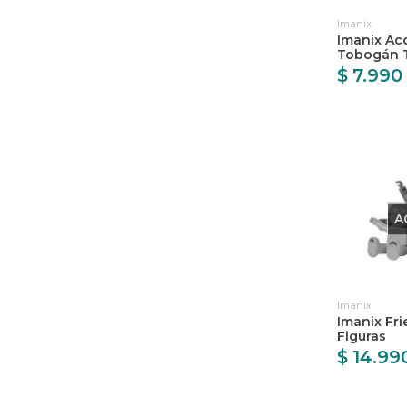
Imanix
Imanix Ac
Tobogán T
$ 7.990
A
Imanix
Imanix Fri
Figuras
$ 14.99