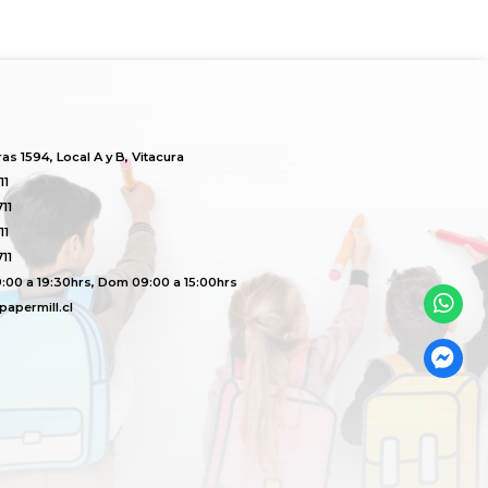
s 1594, Local A y B, Vitacura
11
11
11
11
:00 a 19:30hrs, Dom 09:00 a 15:00hrs
apermill.cl