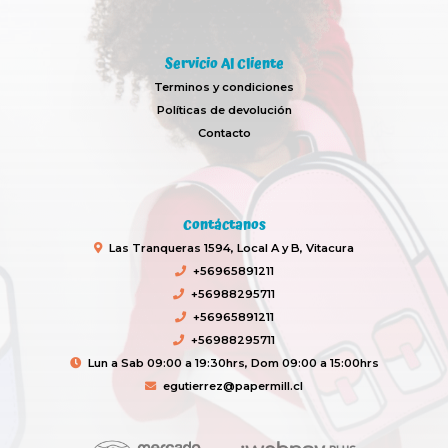
Servicio Al Cliente
Terminos y condiciones
Políticas de devolución
Contacto
Contáctanos
Las Tranqueras 1594, Local A y B, Vitacura
+56965891211
+56988295711
+56965891211
+56988295711
Lun a Sab 09:00 a 19:30hrs, Dom 09:00 a 15:00hrs
egutierrez@papermill.cl