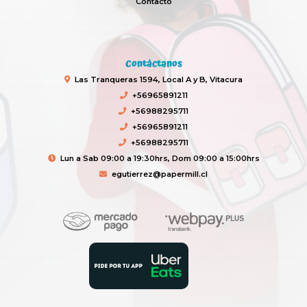
Contacto
Contáctanos
Las Tranqueras 1594, Local A y B, Vitacura
+56965891211
+56988295711
+56965891211
+56988295711
Lun a Sab 09:00 a 19:30hrs, Dom 09:00 a 15:00hrs
egutierrez@papermill.cl