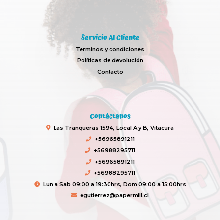
Servicio Al Cliente
Terminos y condiciones
Políticas de devolución
Contacto
Contáctanos
Las Tranqueras 1594, Local A y B, Vitacura
+56965891211
+56988295711
+56965891211
+56988295711
Lun a Sab 09:00 a 19:30hrs, Dom 09:00 a 15:00hrs
egutierrez@papermill.cl