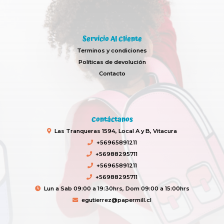
Servicio Al Cliente
Terminos y condiciones
Políticas de devolución
Contacto
Contáctanos
Las Tranqueras 1594, Local A y B, Vitacura
+56965891211
+56988295711
+56965891211
+56988295711
Lun a Sab 09:00 a 19:30hrs, Dom 09:00 a 15:00hrs
egutierrez@papermill.cl