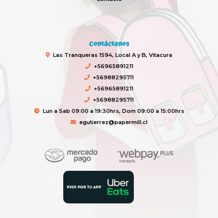
Contáctanos
Las Tranqueras 1594, Local A y B, Vitacura
+56965891211
+56988295711
+56965891211
+56988295711
Lun a Sab 09:00 a 19:30hrs, Dom 09:00 a 15:00hrs
egutierrez@papermill.cl