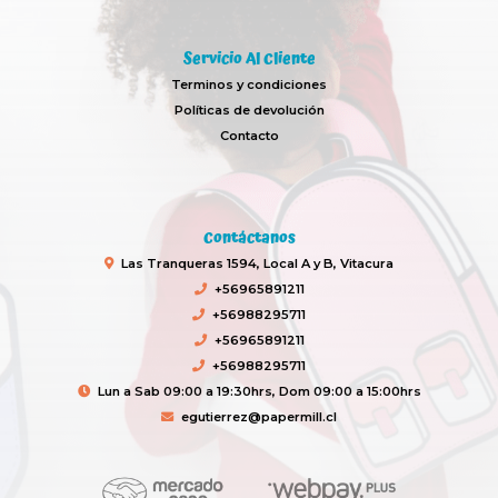
Servicio Al Cliente
Terminos y condiciones
Políticas de devolución
Contacto
Contáctanos
Las Tranqueras 1594, Local A y B, Vitacura
+56965891211
+56988295711
+56965891211
+56988295711
Lun a Sab 09:00 a 19:30hrs, Dom 09:00 a 15:00hrs
egutierrez@papermill.cl