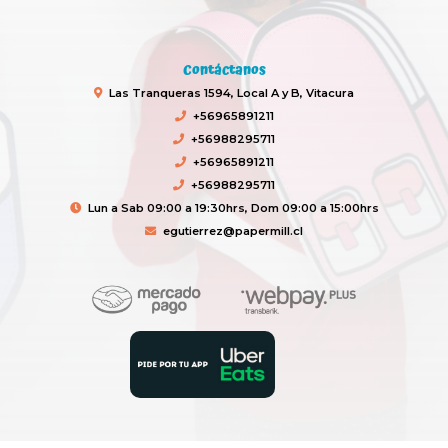
Contáctanos
Las Tranqueras 1594, Local A y B, Vitacura
+56965891211
+56988295711
+56965891211
+56988295711
Lun a Sab 09:00 a 19:30hrs, Dom 09:00 a 15:00hrs
egutierrez@papermill.cl