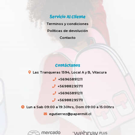
Servicio Al Cliente
Terminos y condiciones
Políticas de devolución
Contacto
Contáctanos
Las Tranqueras 1594, Local A y B, Vitacura
+56965891211
+56988295711
+56965891211
+56988295711
Lun a Sab 09:00 a 19:30hrs, Dom 09:00 a 15:00hrs
egutierrez@papermill.cl