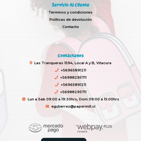
Servicio Al Cliente
Terminos y condiciones
Políticas de devolución
Contacto
Contáctanos
Las Tranqueras 1594, Local A y B, Vitacura
+56965891211
+56988295711
+56965891211
+56988295711
Lun a Sab 09:00 a 19:30hrs, Dom 09:00 a 15:00hrs
egutierrez@papermill.cl