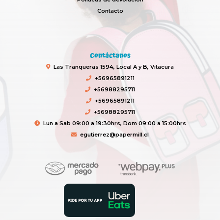
Contacto
Contáctanos
Las Tranqueras 1594, Local A y B, Vitacura
+56965891211
+56988295711
+56965891211
+56988295711
Lun a Sab 09:00 a 19:30hrs, Dom 09:00 a 15:00hrs
egutierrez@papermill.cl