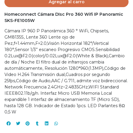
Agregar al carro
Homeconnect Cámara DIsc Pro 360 Wifi IP Panoramic
SKS-FE1005W
Cámara IP 960 P Panorámica 360 ° WiFi, Chipsets,
GM8135S, Lente 360 Lente ojo de
Pez,f=1.44mm,F=2.0,Visión Horizontal 182°/Vertical
180°,Sensor 1/3” escaneo Progresivo CMOS.Sensibilidad
0.2Lux@F2.0(color)/0.02Lux@F2.0(White & Black),Cambio
de día / Noche El filtro dual de infrarrojos cambia
automáticamente, Resolución 1280*960(1.3MP),Código de
Video H.264 Transmisión dual,Cuadros por segundo
25fps,Código de Audio,AAC / G.711, admite voz bidireccional.
Network Frecuencia 2.4GHz~2.4835GHz,WIFI Standard
IEEE802.11b/g/n. Interfaz Micro USB Memoria Local
expandible 1 interfaz de almacenamiento TF (Micro SD),
hasta 128 GB. Indicador de Estado 1pcs. LED Parlantes 8Ω
0,5 W