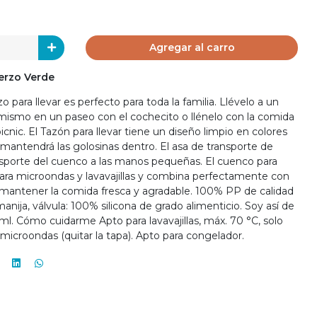
Agregar al carro
erzo Verde
 para llevar es perfecto para toda la familia. Llévelo a un
 mismo en un paseo con el cochecito o llénelo con la comida
picnic. El Tazón para llevar tiene un diseño limpio en colores
antendrá las golosinas dentro. El asa de transporte de
 transporte del cuenco a las manos pequeñas. El cuenco para
 para microondas y lavavajillas y combina perfectamente con
a mantener la comida fresca y agradable. 100% PP de calidad
 manija, válvula: 100% silicona de grado alimenticio. Soy así de
ml. Cómo cuidarme Apto para lavavajillas, máx. 70 °C, solo
ra microondas (quitar la tapa). Apto para congelador.