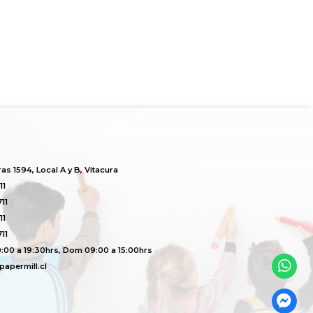
s 1594, Local A y B, Vitacura
11
11
11
11
:00 a 19:30hrs, Dom 09:00 a 15:00hrs
apermill.cl