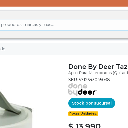
rde
Done By Deer Taz
Apto Para Microondas (quitar L
SKU: 5712643045038
Stock por sucursal
Pocas Unidades.
$ 13.990