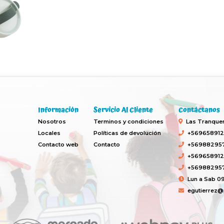
Información
Servicio Al Cliente
Contáctanos
Nosotros
Terminos y condiciones
Las Tranquera
Locales
Políticas de devolución
+569658912
Contacto web
Contacto
+569882957
+569658912
+569882957
Lun a Sab 09
egutierrez@p