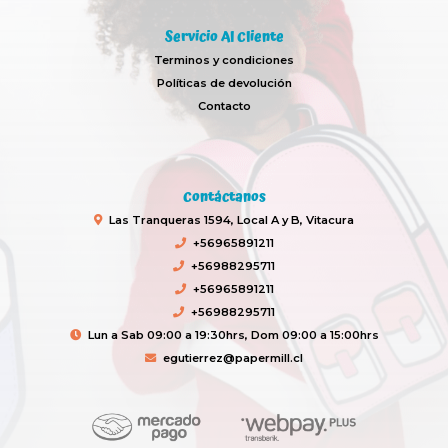
Servicio Al Cliente
Terminos y condiciones
Políticas de devolución
Contacto
Contáctanos
Las Tranqueras 1594, Local A y B, Vitacura
+56965891211
+56988295711
+56965891211
+56988295711
Lun a Sab 09:00 a 19:30hrs, Dom 09:00 a 15:00hrs
egutierrez@papermill.cl