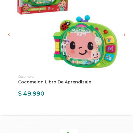
Cocomelon
Co
Cocomelon Libro De Aprendizaje
Co
Yo
$ 49.990
$