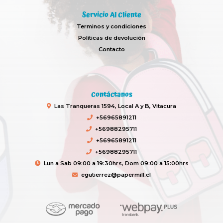
Servicio Al Cliente
Terminos y condiciones
Políticas de devolución
Contacto
Contáctanos
Las Tranqueras 1594, Local A y B, Vitacura
+56965891211
+56988295711
+56965891211
+56988295711
Lun a Sab 09:00 a 19:30hrs, Dom 09:00 a 15:00hrs
egutierrez@papermill.cl