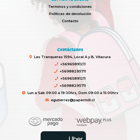
Terminos y condiciones
Políticas de devolución
Contacto
Contáctanos
Las Tranqueras 1594, Local A y B, Vitacura
+56965891211
+56988295711
+56965891211
+56988295711
Lun a Sab 09:00 a 19:30hrs, Dom 09:00 a 15:00hrs
egutierrez@papermill.cl