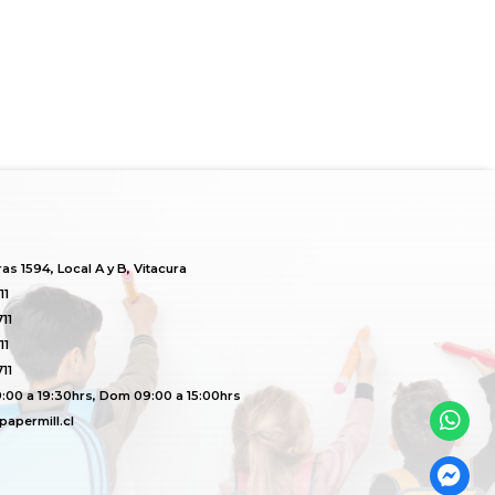
s 1594, Local A y B, Vitacura
11
11
11
11
:00 a 19:30hrs, Dom 09:00 a 15:00hrs
apermill.cl