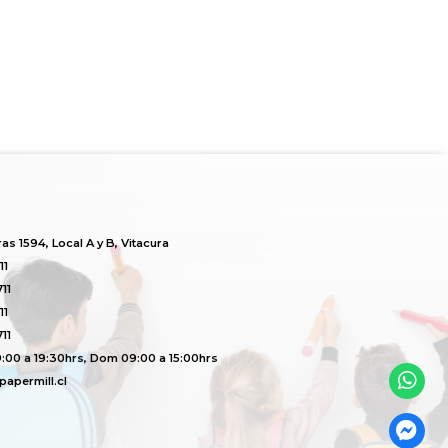
s 1594, Local A y B, Vitacura
11
11
11
11
:00 a 19:30hrs, Dom 09:00 a 15:00hrs
apermill.cl