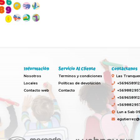
Información
Servicio Al Cliente
Contáctanos
Nosotros
Terminos y condiciones
Las Tranquera
Locales
Políticas de devolución
+569658912
Contacto web
Contacto
+569882957
+569658912
+569882957
Lun a Sab 09
egutierrez@p