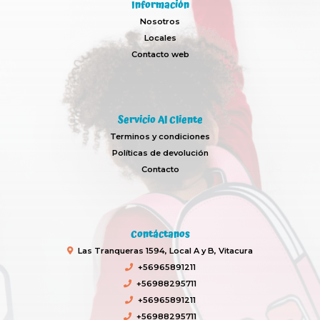
Información
Nosotros
Locales
Contacto web
Servicio Al Cliente
Terminos y condiciones
Políticas de devolución
Contacto
Contáctanos
Las Tranqueras 1594, Local A y B, Vitacura
+56965891211
+56988295711
+56965891211
+56988295711