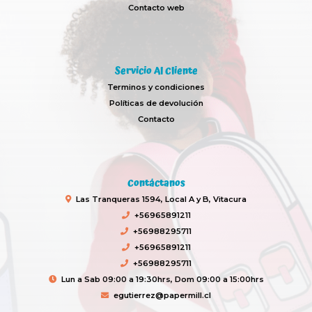
Contacto web
Servicio Al Cliente
Terminos y condiciones
Políticas de devolución
Contacto
Contáctanos
Las Tranqueras 1594, Local A y B, Vitacura
+56965891211
+56988295711
+56965891211
+56988295711
Lun a Sab 09:00 a 19:30hrs, Dom 09:00 a 15:00hrs
egutierrez@papermill.cl